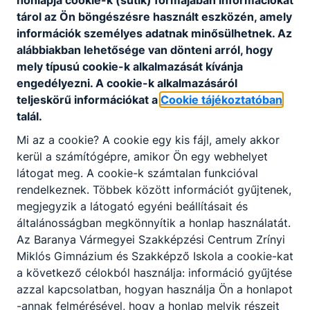
honlapja cookie-k (sütik) formájában információkat
tárol az Ön böngészésre használt eszközén, amely
információk személyes adatnak minősülhetnek. Az
alábbiakban lehetősége van dönteni arról, hogy
mely típusú cookie-k alkalmazását kívánja
engedélyezni. A cookie-k alkalmazásáról
teljeskörű információkat a
Cookie tájékoztatóban
talál.
Mi az a cookie? A cookie egy kis fájl, amely akkor
kerül a számítógépre, amikor Ön egy webhelyet
látogat meg. A cookie-k számtalan funkcióval
rendelkeznek. Többek között információt gyűjtenek,
megjegyzik a látogató egyéni beállításait és
általánosságban megkönnyítik a honlap használatát.
Az Baranya Vármegyei Szakképzési Centrum Zrínyi
Miklós Gimnázium és Szakképző Iskola a cookie-kat
a következő célokból használja: információ gyűjtése
azzal kapcsolatban, hogyan használja Ön a honlapot
-annak felmérésével, hogy a honlap melyik részeit