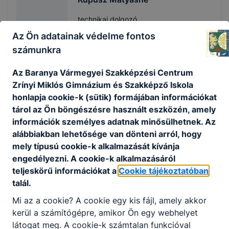
technikai dolgozó
Az Ön adatainak védelme fontos
na
számunkra
Az Baranya Vármegyei Szakképzési Centrum
László Ferencné
Zrínyi Miklós Gimnázium és Szakképző Iskola
honlapja cookie-k (sütik) formájában információkat
technikai dolgozó
tárol az Ön böngészésre használt eszközén, amely
információk személyes adatnak minősülhetnek. Az
na
alábbiakban lehetősége van dönteni arról, hogy
mely típusú cookie-k alkalmazását kívánja
engedélyezni. A cookie-k alkalmazásáról
Meszinger Márta
teljeskörű információkat a
Cookie tájékoztatóban
talál.
technikai dolgozó
Mi az a cookie? A cookie egy kis fájl, amely akkor
na
kerül a számítógépre, amikor Ön egy webhelyet
látogat meg. A cookie-k számtalan funkcióval