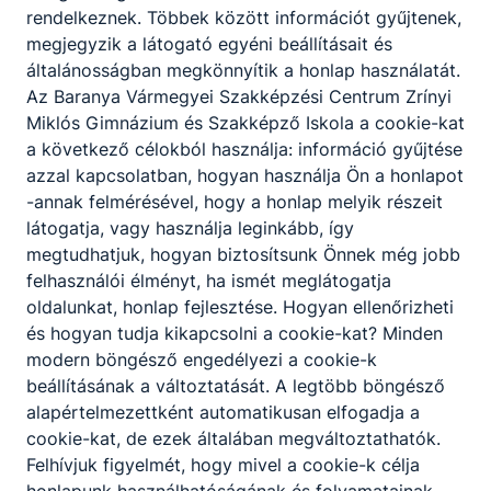
rendelkeznek. Többek között információt gyűjtenek,
Poholák Szilvia
megjegyzik a látogató egyéni beállításait és
általánosságban megkönnyítik a honlap használatát.
portás
Az Baranya Vármegyei Szakképzési Centrum Zrínyi
Miklós Gimnázium és Szakképző Iskola a cookie-kat
na
a következő célokból használja: információ gyűjtése
azzal kapcsolatban, hogyan használja Ön a honlapot
-annak felmérésével, hogy a honlap melyik részeit
Adminisztráció
látogatja, vagy használja leginkább, így
megtudhatjuk, hogyan biztosítsunk Önnek még jobb
felhasználói élményt, ha ismét meglátogatja
Molnár Lászlóné
oldalunkat, honlap fejlesztése. Hogyan ellenőrizheti
munkaügyi előadó
és hogyan tudja kikapcsolni a cookie-kat? Minden
modern böngésző engedélyezi a cookie-k
na
beállításának a változtatását. A legtöbb böngésző
alapértelmezettként automatikusan elfogadja a
cookie-kat, de ezek általában megváltoztathatók.
Wetzl Csaba
Felhívjuk figyelmét, hogy mivel a cookie-k célja
Istvánné