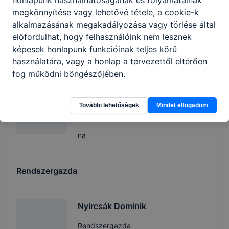
honlapunk használhatóságának és folyamatainak
megkönnyítése vagy lehetővé tétele, a cookie-k
kincstárnok
alkalmazásának megakadályozása vagy törlése által
előfordulhat, hogy felhasználóink nem lesznek
na
képesek honlapunk funkcióinak teljes körű
használatára, vagy a honlap a tervezettől eltérően
fog működni böngészőjében.
Zomboriné Nagy
Anikó
További lehetőségek
Mindet elfogadom
iskolatitkár
na
Rendszergazda
Nyircsák Dominik
Rendszergazda