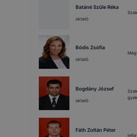
Batáné Szüle Réka
Szak
oktató
Bódis Zsófia
Magy
oktató
Bogdány József
Szak
gyak
oktató
Fáth Zoltán Péter
Info