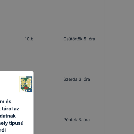
10.b
Csütörtök 5. óra
-
Szerda 3. óra
um és
 tárol az
adatnak
-
Péntek 3. óra
ely típusú
ról