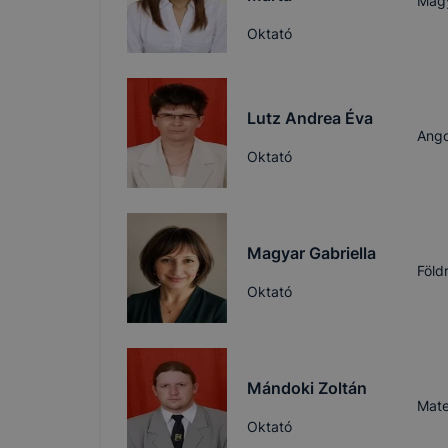
Magy
Oktató
Lutz Andrea Éva
Ango
Oktató
Magyar Gabriella
Föld
Oktató
Mándoki Zoltán
Mate
Oktató