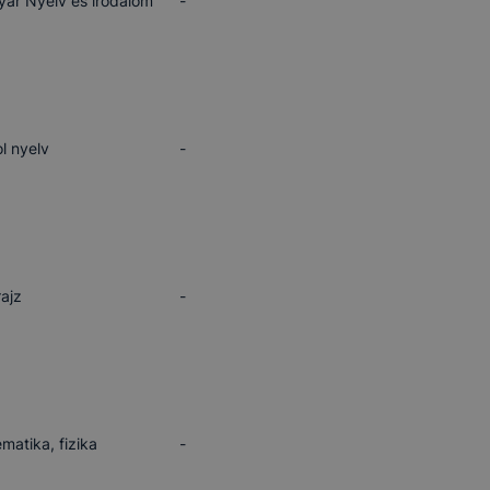
ar Nyelv és irodalom
-
l nyelv
-
rajz
-
matika, fizika
-