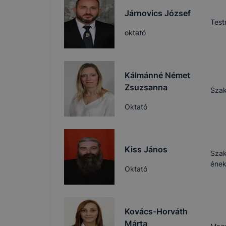
böngészőjé
Járnovics József
Test
oktató
Kálmánné Német
Zsuzsanna
Szak
Oktató
Kiss János
Szak
éne
Oktató
Kovács-Horváth
Márta