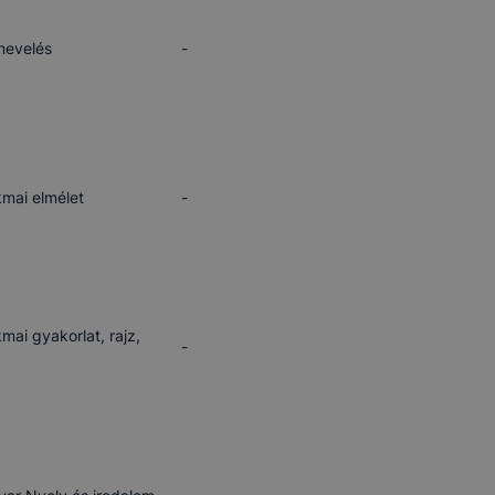
ben.
nevelés
-
mai elmélet
-
mai gyakorlat, rajz,
-
k