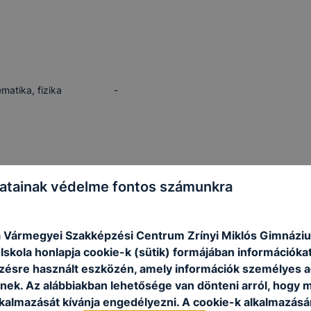
matika, fizika
-
l nyelv
-
atainak védelme fontos számunkra
 Vármegyei Szakképzési Centrum Zrínyi Miklós Gimnázi
skola honlapja cookie-k (sütik) formájában információkat
ésre használt eszközén, amely információk személyes 
l nyelv
-
nek. Az alábbiakban lehetősége van dönteni arról, hogy m
lkalmazását kívánja engedélyezni. A cookie-k alkalmazásá