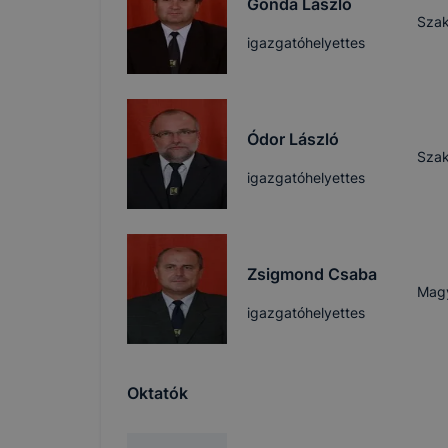
Gonda László
Szak
igazgatóhelyettes
Ódor László
Szak
igazgatóhelyettes
Zsigmond Csaba
Magy
igazgatóhelyettes
Oktatók