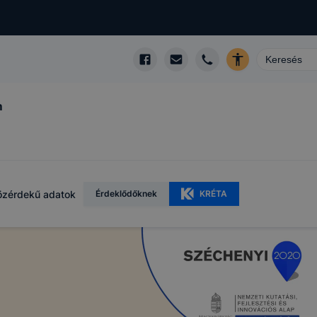
m
özérdekű adatok
Érdeklődőknek
KRÉTA