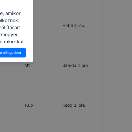
re, amikor
elkeznek.
-
Hétfő 5. óra
llításait
ármegyei
cookie-kat
ban, hogyan
et elfogadom
zeit
ítsunk Önnek
M1
Szerda 7. óra
lap
-kat?
ztatását. A
kie-kat, de
ookie-k
 vagy
13.b
Kedd 3. óra
ése által
kcióinak
ödni