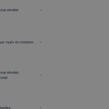
mai elmélet
-
ar nyelv és irodalom
-
mai elmélet,
-
orlat
rmatika
-