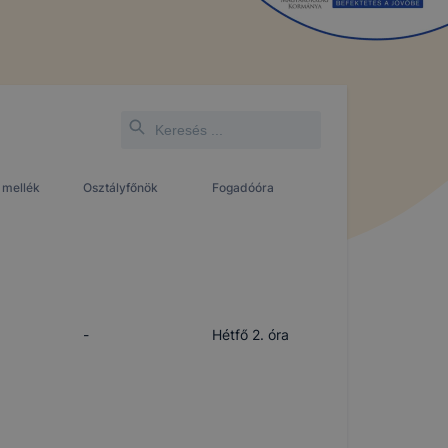
 mellék
Osztályfőnök
Fogadóóra
-
Hétfő 2. óra