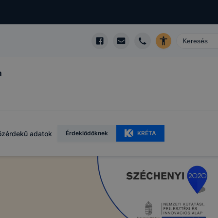
m
özérdekű adatok
Érdeklődőknek
KRÉTA