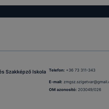
Telefon:
+36 73 311-343
és Szakképző Iskola
E-mail:
zmgsz.szigetvar@gmail
OM azonosító:
203049/026