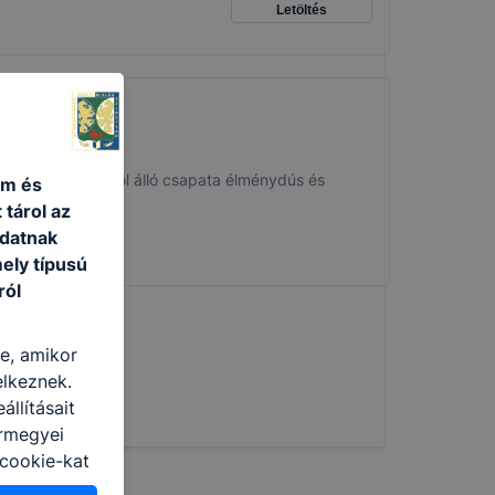
Letöltés
kból és 4 tanárból álló csapata élménydús és
um és
 tárol az
adatnak
ely típusú
ról
re, amikor
elkeznek.
llításait
ármegyei
cookie-kat
ban, hogyan