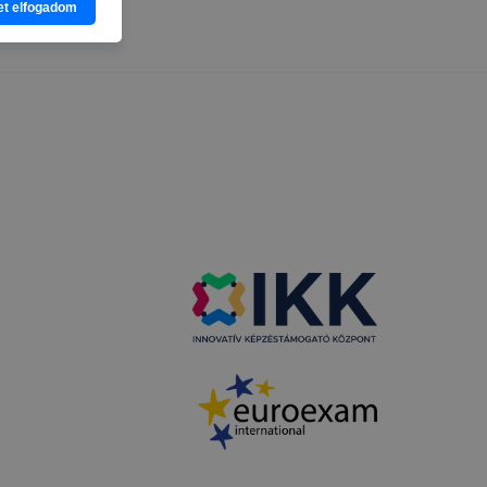
et elfogadom
zeit
ítsunk Önnek
lap
-kat?
ztatását. A
kie-kat, de
ookie-k
 vagy
ése által
kcióinak
ödni