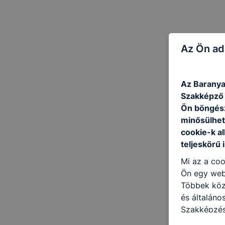
Az Ön ad
Az Baranya
Szakképző I
Ön böngész
minősülhet
cookie-k a
teljeskörű 
Mi az a coo
Ön egy web
Többek közö
és általán
Szakképzés
a következő