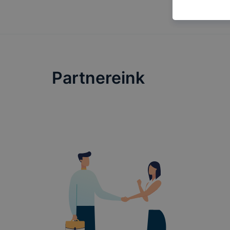
használja Ö
látogatja, 
még jobb fe
fejlesztése
Minden mode
legtöbb bö
Partnereink
ezek általá
célja honl
lehetővé té
előfordulha
teljes körű
böngészőjé