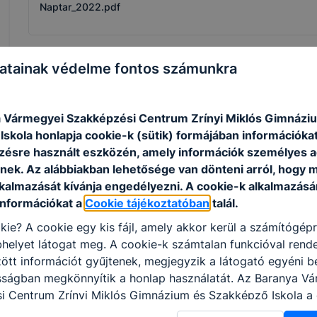
Naptar_2022.pdf
atainak védelme fontos számunkra
Határtalanul - Erdélyiek Magyarországon
A marosvásárhelyi Elektromaros Technológiai Líceum 40 diá
 Vármegyei Szakképzési Centrum Zrínyi Miklós Gimnázi
változatos programmal rendelkező kiránduláson vett részt.
skola honlapja cookie-k (sütik) formájában információkat
ésre használt eszközén, amely információk személyes 
Bővebben a projektről
nek. Az alábbiakban lehetősége van dönteni arról, hogy m
lkalmazását kívánja engedélyezni. A cookie-k alkalmazásá
információkat a
Cookie tájékoztatóban
talál.
kie? A cookie egy kis fájl, amely akkor kerül a számítógép
1
helyet látogat meg. A cookie-k számtalan funkcióval rend
tt információt gyűjtenek, megjegyzik a látogató egyéni beá
osságban megkönnyítik a honlap használatát. Az Baranya V
i Centrum Zrínyi Miklós Gimnázium és Szakképző Iskola a 
 célokból használja: információ gyűjtése azzal kapcsolat