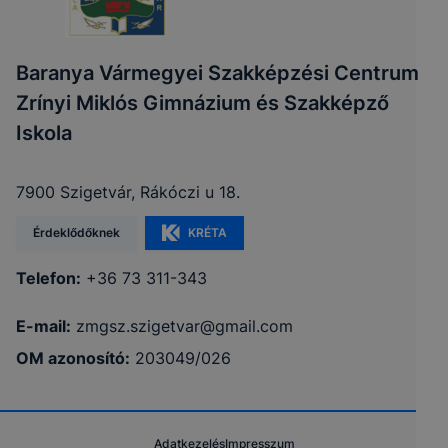
Baranya Vármegyei Szakképzési Centrum
Zrínyi Miklós Gimnázium és Szakképző
Iskola
7900 Szigetvár, Rákóczi u 18.
Érdeklődőknek
KRÉTA
Telefon:
+36 73 311-343
E-mail:
zmgsz.szigetvar@gmail.com
OM azonosító:
203049/026
Adatkezelés
Impresszum