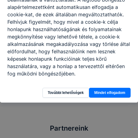
alapértelmezettként automatikusan elfogadja a
Tovább
cookie-kat, de ezek általában megváltoztathatók.
Felhívjuk figyelmét, hogy mivel a cookie-k célja
honlapunk használhatóságának és folyamatainak
megkönnyítése vagy lehetővé tétele, a cookie-k
Dajka
alkalmazásának megakadályozása vagy törlése által
előfordulhat, hogy felhasználóink nem lesznek
Oktatás, m.n.s.
képesek honlapunk funkcióinak teljes körű
használatára, vagy a honlap a tervezettől eltérően
fog működni böngészőjében.
Tovább
További lehetőségek
Mindet elfogadom
Partnereink