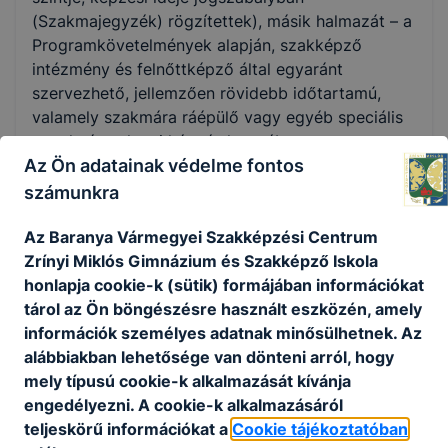
(Szakmajegyzék) rögzítettek), másik halmazát – a
Programkövetelmények alapján, szakképző
intézmény és felnőttképző által egyaránt
szervezhető, jellemzően rövidebb időtartamú,
valamely szakmára ráépülő vagy egyéb speciális
tartalmú szakmai képzés keretében
Az Ön adatainak védelme fontos
megszerezhető – szakképesítések alkotják.
számunkra
A szakmai képzés befejezése után a képzésben
részt vevő akkreditált vizsgaközpontban képesítő
Az Baranya Vármegyei Szakképzési Centrum
vizsgát tehet.
Zrínyi Miklós Gimnázium és Szakképző Iskola
A sikeres képesítő vizsga eredményeként kiállított
honlapja cookie-k (sütik) formájában információkat
képesítő bizonyítvány államilag elismert, önálló
tárol az Ön böngészésre használt eszközén, amely
végzettségi szintet nem biztosító szakképesítést
információk személyes adatnak minősülhetnek. Az
tanúsít.
alábbiakban lehetősége van dönteni arról, hogy
mely típusú cookie-k alkalmazását kívánja
Ingyenes képzéseinken az első képesítő vizsga
engedélyezni. A cookie-k alkalmazásáról
letételéig térítésmentesen tanulhatnak azok, akik
teljeskörű információkat a
Cookie tájékoztatóban
még nem rendelkeznek az új szakképzési