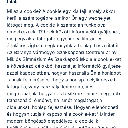
talál.
rendszerben szerzett szakképesítéssel.
Mi az a cookie? A cookie egy kis fájl, amely akkor
A szakképző intézmény szakmai programjában
kerül a számítógépre, amikor Ön egy webhelyet
meghatározottak szerint, az intézmény
látogat meg. A cookie-k számtalan funkcióval
igazgatójának döntése alapján lehetőség van a
rendelkeznek. Többek között információt gyűjtenek,
korábbi tanulmányok, megszerzett ismeretek és
megjegyzik a látogató egyéni beállításait és
gyakorlat beszámítására, és ezáltal a képzési idő
általánosságban megkönnyítik a honlap használatát.
rövidítésére.
Az Baranya Vármegyei Szakképzési Centrum Zrínyi
Miklós Gimnázium és Szakképző Iskola a cookie-kat
a következő célokból használja: információ gyűjtése
azzal kapcsolatban, hogyan használja Ön a honlapot
Oktatás
-annak felmérésével, hogy a honlap melyik részeit
látogatja, vagy használja leginkább, így
megtudhatjuk, hogyan biztosítsunk Önnek még jobb
felhasználói élményt, ha ismét meglátogatja
Pedagógiai munkatárs (Pedagógiai
oldalunkat, honlap fejlesztése. Hogyan ellenőrizheti
asszisztens)
és hogyan tudja kikapcsolni a cookie-kat? Minden
modern böngésző engedélyezi a cookie-k
Oktatás, m.n.s.
beállításának a változtatását. A legtöbb böngésző