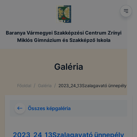
Baranya Vármegyei Szakképzési Centrum Zrínyi
Miklós Gimnázium és Szakképző Iskola
Galéria
/
/
Főoldal
Galéria
2023_24_13Szalagavató ünnepély
Összes képgaléria
2023_24_13Szalagavató ünnepély