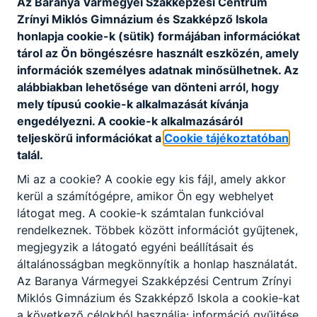
Az Baranya Vármegyei Szakképzési Centrum
Zrínyi Miklós Gimnázium és Szakképző Iskola
honlapja cookie-k (sütik) formájában információkat
tárol az Ön böngészésre használt eszközén, amely
információk személyes adatnak minősülhetnek. Az
alábbiakban lehetősége van dönteni arról, hogy
mely típusú cookie-k alkalmazását kívánja
engedélyezni. A cookie-k alkalmazásáról
teljeskörű információkat a
Cookie tájékoztatóban
talál.
Mi az a cookie? A cookie egy kis fájl, amely akkor
kerül a számítógépre, amikor Ön egy webhelyet
látogat meg. A cookie-k számtalan funkcióval
rendelkeznek. Többek között információt gyűjtenek,
megjegyzik a látogató egyéni beállításait és
általánosságban megkönnyítik a honlap használatát.
Az Baranya Vármegyei Szakképzési Centrum Zrínyi
Miklós Gimnázium és Szakképző Iskola a cookie-kat
a következő célokból használja: információ gyűjtése