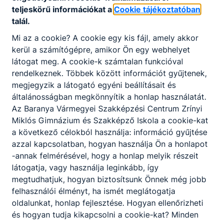
teljeskörű információkat a
Cookie tájékoztatóban
talál.
Mi az a cookie? A cookie egy kis fájl, amely akkor
kerül a számítógépre, amikor Ön egy webhelyet
látogat meg. A cookie-k számtalan funkcióval
rendelkeznek. Többek között információt gyűjtenek,
megjegyzik a látogató egyéni beállításait és
általánosságban megkönnyítik a honlap használatát.
Az Baranya Vármegyei Szakképzési Centrum Zrínyi
Miklós Gimnázium és Szakképző Iskola a cookie-kat
a következő célokból használja: információ gyűjtése
azzal kapcsolatban, hogyan használja Ön a honlapot
-annak felmérésével, hogy a honlap melyik részeit
látogatja, vagy használja leginkább, így
megtudhatjuk, hogyan biztosítsunk Önnek még jobb
felhasználói élményt, ha ismét meglátogatja
oldalunkat, honlap fejlesztése. Hogyan ellenőrizheti
és hogyan tudja kikapcsolni a cookie-kat? Minden