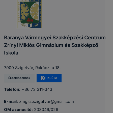
Baranya Vármegyei Szakképzési Centrum
Zrínyi Miklós Gimnázium és Szakképző
Iskola
7900 Szigetvár, Rákóczi u 18.
Érdeklődőknek
KRÉTA
Telefon:
+36 73 311-343
E-mail:
zmgsz.szigetvar@gmail.com
OM azonosító:
203049/026