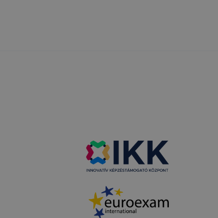
ése által
kcióinak
ödni