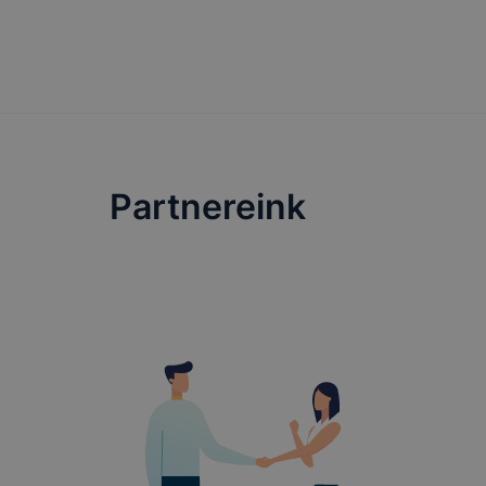
lehetővé té
előfordulha
teljes körű
böngészőjé
Partnereink