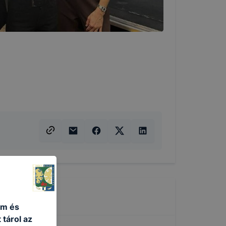
um és
 tárol az