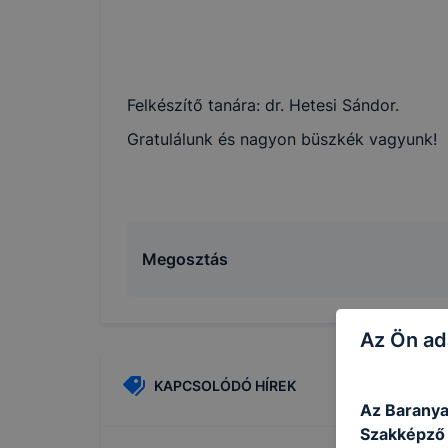
Felkészítő tanára: dr. Hetesi Sándor.
Gratulálunk és nagyon büszkék vagyunk!
Megosztás
Az Ön ad
KAPCSOLÓDÓ HÍREK
Az Baranya
Szakképző I