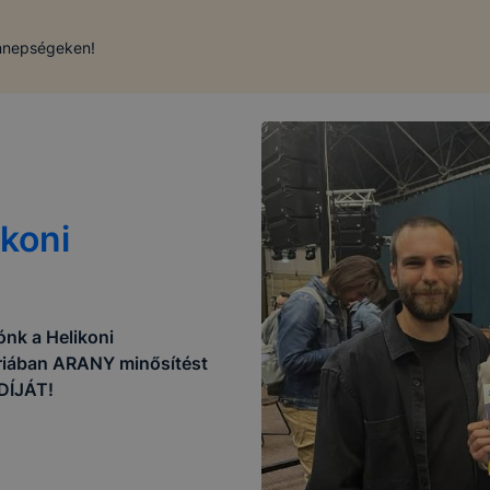
Ünnepségeken!
ikoni
ónk a Helikoni
iában ARANY minősítést
ŐDÍJÁT!