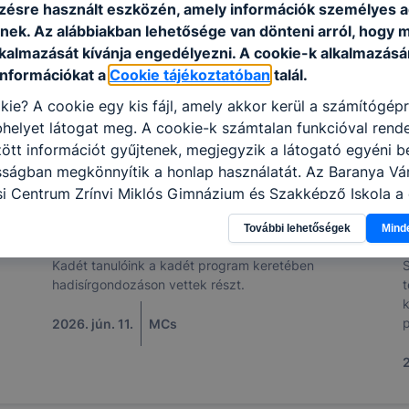
ésre használt eszközén, amely információk személyes 
nek. Az alábbiakban lehetősége van dönteni arról, hogy m
lkalmazását kívánja engedélyezni. A cookie-k alkalmazásá
információkat a
Cookie tájékoztatóban
talál.
kie? A cookie egy kis fájl, amely akkor kerül a számítógép
helyet látogat meg. A cookie-k számtalan funkcióval rend
tt információt gyűjtenek, megjegyzik a látogató egyéni beá
osságban megkönnyítik a honlap használatát. Az Baranya V
i Centrum Zrínyi Miklós Gimnázium és Szakképző Iskola a 
 célokból használja: információ gyűjtése azzal kapcsolat
Hadisírgondozás
További lehetőségek
Mind
n a honlapot -annak felmérésével, hogy a honlap melyik rés
vagy használja leginkább, így megtudhatjuk, hogyan biztos
Kadét tanulóink a kadét program keretében
S
lhasználói élményt, ha ismét meglátogatja oldalunkat, hon
hadisírgondozáson vettek részt.
t
. Hogyan ellenőrizheti és hogyan tudja kikapcsolni a cookie
k
rn böngésző engedélyezi a cookie-k beállításának a válto
2026. jún. 11.
MCs
ngésző alapértelmezettként automatikusan elfogadja a coo
2
ban megváltoztathatók. Felhívjuk figyelmét, hogy mivel a c
apunk használhatóságának és folyamatainak megkönnyítése