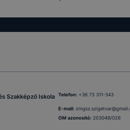
Telefon:
+36 73 311-343
és Szakképző Iskola
E-mail:
zmgsz.szigetvar@gmail
OM azonosító:
203049/026