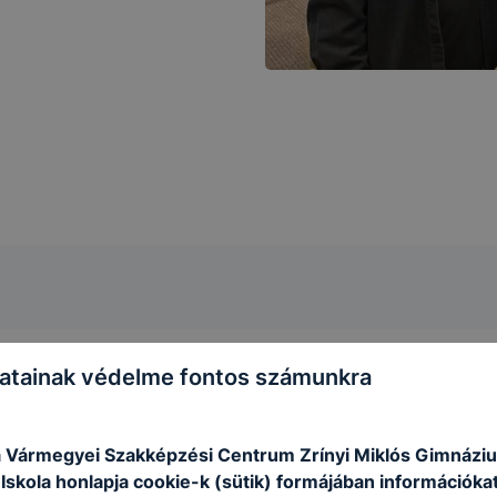
atainak védelme fontos számunkra
 Vármegyei Szakképzési Centrum Zrínyi Miklós Gimnázi
skola honlapja cookie-k (sütik) formájában információkat