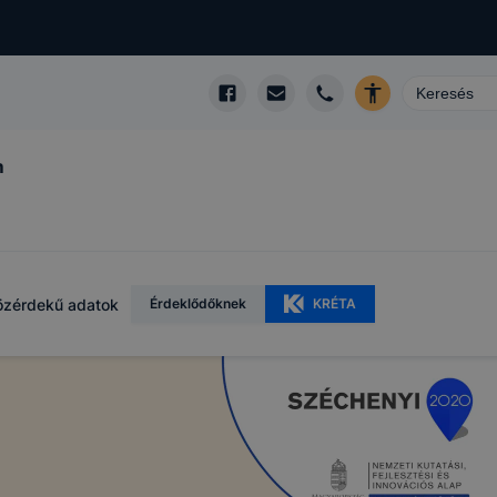
m
özérdekű adatok
Érdeklődőknek
KRÉTA