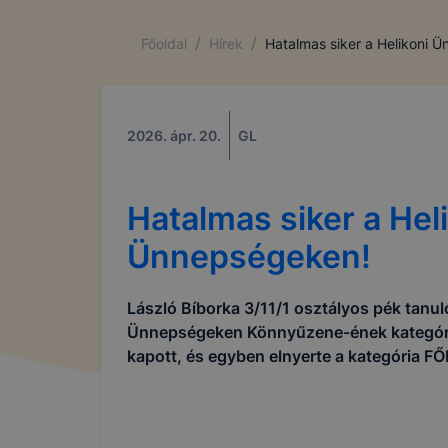
/
/
Főoldal
Hírek
Hatalmas siker a Helikoni 
2026. ápr. 20.
GL
Hatalmas siker a Hel
Ünnepségeken!
László Bíborka 3/11/1 osztályos pék tanul
Ünnepségeken Könnyűzene-ének kategór
kapott, és egyben elnyerte a kategória F