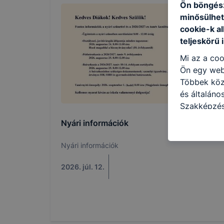
Ön böngész
minősülhet
cookie-k a
teljeskörű 
Mi az a coo
Ön egy web
Többek közö
és általán
Szakképzés
a következő
Nyári információk
használja Ö
látogatja, 
Nyári információk
még jobb fe
fejlesztése
2026. júl. 12.
Minden mode
legtöbb bö
ezek általá
célja honl