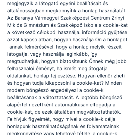
ellátja az eladásra kerülő áruk átvételével,
megjegyzik a látogató egyéni beállításait és
raktározásával, készletezésével és
általánosságban megkönnyítik a honlap használatát.
állagmegóvásával kapcsolatos
Az Baranya Vármegyei Szakképzési Centrum Zrínyi
feladatokat;
Miklós Gimnázium és Szakképző Iskola a cookie-kat
kialakítja és fenntartja az üzlet polcképét;
a következő célokból használja: információ gyűjtése
kezeli a kereskedelmi egységekben
azzal kapcsolatban, hogyan használja Ön a honlapot
használatos szoftvereket és mobil
-annak felmérésével, hogy a honlap melyik részeit
alkalmazásokat;
látogatja, vagy használja leginkább, így
elvégzi az online értékesítéshez
megtudhatjuk, hogyan biztosítsunk Önnek még jobb
kapcsolódó szolgáltatásokat;
felhasználói élményt, ha ismét meglátogatja
szakszerűen használja a pénztárgépet;
oldalunkat, honlap fejlesztése. Hogyan ellenőrizheti
kezeli a vevői panaszokat;
és hogyan tudja kikapcsolni a cookie-kat? Minden
kezeli a szakterületének megfelelő
modern böngésző engedélyezi a cookie-k
gépeket, berendezéseket, eszközöket.
beállításának a változtatását. A legtöbb böngésző
alapértelmezettként automatikusan elfogadja a
cookie-kat, de ezek általában megváltoztathatók.
ISKOLASPECIFIKUS INFORMÁCIÓK A KÉPZÉSHEZ
Felhívjuk figyelmét, hogy mivel a cookie-k célja
A kereskedelem ősi foglalkozás, mely a világ
honlapunk használhatóságának és folyamatainak
felfedezőútjai által finom modort igénylő
megkönnyítése vagy lehetővé tétele, a cookie-k