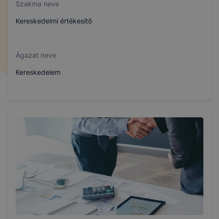
Szakma neve
Kereskedelmi értékesítő
Ágazat neve
Kereskedelem
Szakmajegyzék száma
404161302
Képzés időtartama
3 év
Választható szakmairányok: