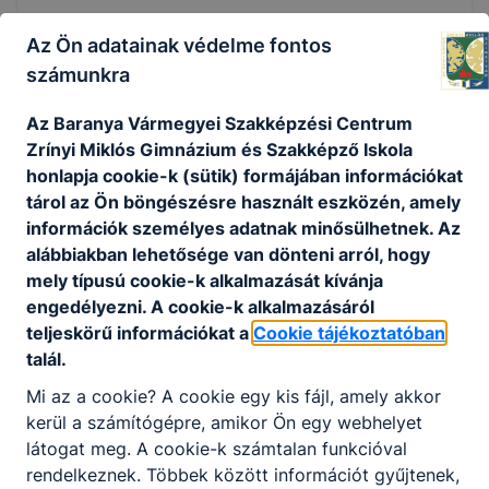
KOMPETENCIAELVÁRÁS
Az Ön adatainak védelme fontos
Önállóság, felelősségtudat, kommunikációs
számunkra
készség, csapatban való együttműködés,
precizitás, problémamegoldó képesség, jó
Az Baranya Vármegyei Szakképzési Centrum
kapcsolatteremtő képesség, empátia, digitális
Zrínyi Miklós Gimnázium és Szakképző Iskola
eszközök készségszintű használata.
honlapja cookie-k (sütik) formájában információkat
tárol az Ön böngészésre használt eszközén, amely
információk személyes adatnak minősülhetnek. Az
A SZAKKÉPZETTSÉGGEL RENDELKEZŐ
alábbiakban lehetősége van dönteni arról, hogy
mely típusú cookie-k alkalmazását kívánja
komplex értékesítői feladatot lát el;
engedélyezni. A cookie-k alkalmazásáról
felméri a vásárló igényeit, bemutatja az
teljeskörű információkat a
Cookie tájékoztatóban
árut és a lehetséges kapcsolódó
talál.
szolgáltatásokat, szakmai tanácsaival
segíti a vásárlót a döntésében;
Mi az a cookie? A cookie egy kis fájl, amely akkor
közreműködik az árubeszerzés
kerül a számítógépre, amikor Ön egy webhelyet
folyamatában, előkészíti a megrendelést
látogat meg. A cookie-k számtalan funkcióval
és megrendeli az árut;
rendelkeznek. Többek között információt gyűjtenek,