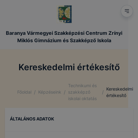
Baranya Vármegyei Szakképzési Centrum Zrínyi
Miklós Gimnázium és Szakképző Iskola
Kereskedelmi értékesítő
Technikumi és
Kereskedelmi
/
/
/
Főoldal
Képzéseink
szakképző
értékesítő
iskolai oktatás
ÁLTALÁNOS ADATOK