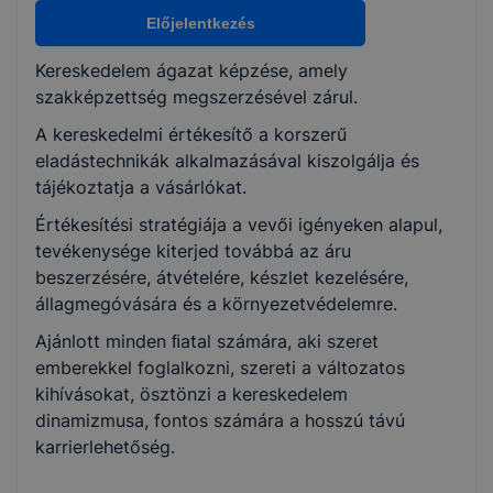
Nem válaszható
Előjelentkezés
Kereskedelem ágazat képzése, amely
KKK/PTT
szakképzettség megszerzésével zárul.
KKK letöltése (pdf)
A kereskedelmi értékesítő a korszerű
PTT letöltése (pdf)
eladástechnikák alkalmazásával kiszolgálja és
tájékoztatja a vásárlókat.
Okleveles technikusképzés
Értékesítési stratégiája a vevői igényeken alapul,
Nem
tevékenysége kiterjed továbbá az áru
beszerzésére, átvételére, készlet kezelésére,
állagmegóvására és a környezetvédelemre.
Ajánlott minden ﬁatal számára, aki szeret
emberekkel foglalkozni, szereti a változatos
kihívásokat, ösztönzi a kereskedelem
dinamizmusa, fontos számára a hosszú távú
karrierlehetőség.