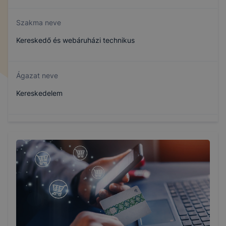
Szakma neve
Kereskedő és webáruházi technikus
Ágazat neve
Kereskedelem
Szakmajegyzék száma
504161303
Képzés időtartama
5 év