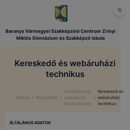
Baranya Vármegyei Szakképzési Centrum Zrínyi
Miklós Gimnázium és Szakképző Iskola
Kereskedő és webáruházi
technikus
Technikumi és
Kereskedő és
/
/
/
Főoldal
Képzéseink
szakképző
webáruházi
iskolai oktatás
technikus
ÁLTALÁNOS ADATOK