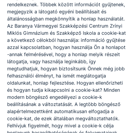
kezeli a megrendeléseket, a törzsvásárlói
rendelkeznek. Többek között információt gyűjtenek,
nyilvántartásokat, a bónusz rendszereket;
megjegyzik a látogató egyéni beállításait és
árukatalógusokat, árjegyzékeket állít
általánosságban megkönnyítik a honlap használatát.
össze;
Az Baranya Vármegyei Szakképzési Centrum Zrínyi
a legkorszerűbb digitális és technológiai
Miklós Gimnázium és Szakképző Iskola a cookie-kat
ismereteinek alkalmazásával irányítja a
a következő célokból használja: információ gyűjtése
kereskedelmi és elektronikus rendszerek
azzal kapcsolatban, hogyan használja Ön a honlapot
folyamatszervezését, informatikai
-annak felmérésével, hogy a honlap melyik részeit
megvalósítását;
látogatja, vagy használja leginkább, így
aktualizálja az online tartalmakat, részt
megtudhatjuk, hogyan biztosítsunk Önnek még jobb
vesz az aktuális online, offline kampányok
felhasználói élményt, ha ismét meglátogatja
lebonyolításában;
oldalunkat, honlap fejlesztése. Hogyan ellenőrizheti
ellátja a nyilvántartással, a vásárlók
és hogyan tudja kikapcsolni a cookie-kat? Minden
kezelésével, az adatszolgáltatással, az
modern böngésző engedélyezi a cookie-k
adatok védelmével kapcsolatos
beállításának a változtatását. A legtöbb böngésző
adminisztratív feladatokat;
alapértelmezettként automatikusan elfogadja a
szakszerűen kommunikál idegen nyelven.
cookie-kat, de ezek általában megváltoztathatók.
Felhívjuk figyelmét, hogy mivel a cookie-k célja
honlapunk használhatóságának és folyamatainak