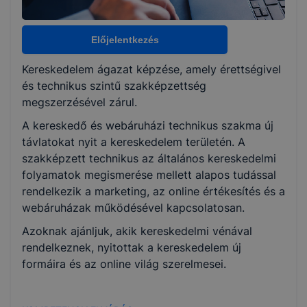
Választható szakmairányok:
Nem válaszható
Előjelentkezés
Kereskedelem ágazat képzése, amely érettségivel
KKK/PTT
és technikus szintű szakképzettség
KKK letöltése (pdf)
megszerzésével zárul.
PTT letöltése (pdf)
A kereskedő és webáruházi technikus szakma új
távlatokat nyit a kereskedelem területén. A
Okleveles technikusképzés
szakképzett technikus az általános kereskedelmi
folyamatok megismerése mellett alapos tudással
Igen
rendelkezik a marketing, az online értékesítés és a
webáruházak működésével kapcsolatosan.
Azoknak ajánljuk, akik kereskedelmi vénával
rendelkeznek, nyitottak a kereskedelem új
formáira és az online világ szerelmesei.