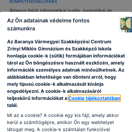
KOMPETENCIAELVÁRÁS
Átlagon felüli informatikai tudás, logisztikai és
szervezőképesség, tervezési és elemzőképesség,
Az Ön adatainak védelme fontos
számolási készség, ﬁzikai aktivitás, csapatmunka.
számunkra
Az Baranya Vármegyei Szakképzési Centrum
A SZAKKÉPZETTSÉGGEL RENDELKEZŐ
Zrínyi Miklós Gimnázium és Szakképző Iskola
kialakítja a kereskedelmi egység
honlapja cookie-k (sütik) formájában információkat
külső/belső arculatát, termék-, ár-,
tárol az Ön böngészésre használt eszközén, amely
értékesítési- és kommunikációs politikáját;
információk személyes adatnak minősülhetnek. Az
megtervezi, elemzi, értékeli az áruforgalmi
alábbiakban lehetősége van dönteni arról, hogy
tevékenységet;
mely típusú cookie-k alkalmazását kívánja
irányítja, szervezi és ellenőrzi a
engedélyezni. A cookie-k alkalmazásáról
kereskedelmi egység szabályszerű
teljeskörű információkat a
Cookie tájékoztatóban
működését;
talál.
a vállalkozás nyereséges gazdálkodása
Mi az a cookie? A cookie egy kis fájl, amely akkor
érdekében alkalmazza a gazdasági, jogi és
kerül a számítógépre, amikor Ön egy webhelyet
marketing ismereteket;
látogat meg. A cookie-k számtalan funkcióval