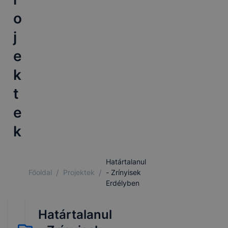
o
j
e
k
t
e
k
Határtalanul
/
/
Főoldal
Projektek
- Zrínyisek
Erdélyben
Határtalanul